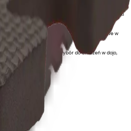
karate, fitnessu i innych aktywności sportowych. Dzięki
stwo
podczas ćwiczeń technicznych i rozgrzewek.
wymiarach
100 × 100 cm + obrzeża
są bardzo łatwe w
j amortyzacji – to idealny wybór do ćwiczeń w dojo,
dania.