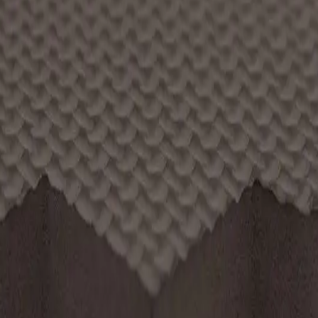
czarnym
to lekkie i funkcjonalne rozwiązanie do treningów 
odpowiednią amortyzację, komfort oraz bezpieczeń
tuje stabilność przy pracy nóg i kopnięciach. Puzzle o 
iąć, dopasowując do kształtu pomieszczenia.
ingach wymagających stabilnej powierzchni i nieco lżejsze
 w dojo oraz w domu. Lekka, łatwa do przenoszenia i ukła