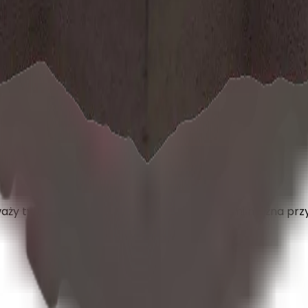
bezpieczeństwo podczas kopnięć i pracy nóg.
y tylko ok. 2 kg. Montaż jest szybki, a tatami można prz