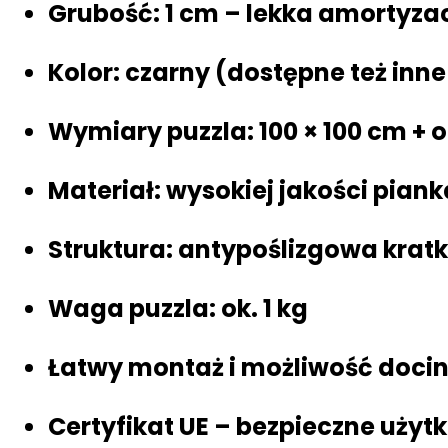
Grubość:
1 cm
– lekka amortyzac
Kolor:
czarny
(dostępne też inne 
Wymiary puzzla:
100 × 100 cm + 
Materiał:
wysokiej jakości piank
Struktura:
antypoślizgowa kratk
Waga puzzla: ok.
1 kg
Łatwy montaż i możliwość doci
Certyfikat UE – bezpieczne użyt