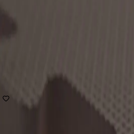
Tatami 1 cm
Tatami puzzlowe EVA 1 cm
karate, fitness, sztuk walk
1
-
+
Dodaje do koszyka...
Szybka wysyłka
Łatwy zwrot
Bezpieczny zakup
Opis
Cechy
Recenzje
Metody dostawy