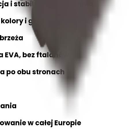
ja i stabilna powierzchnia
kolory i grubości)
obrzeża
a EVA, bez ftalanów
a po obu stronach
nania
kowanie w całej Europie