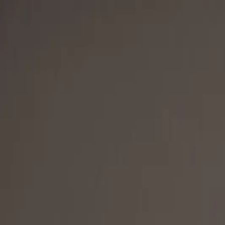
Koszyk
Strona główna
Produkty
KARATEGI
OCHRANIACZE I AKCESORIA
rozwiń
ODZIEŻ LIFESTYLE
rozwiń
GADŻETY I AKCESORIA
rozwiń
TATAMI
rozwiń
SZKOLENIA ONLINE
Pomoc
Pomoc
Regulamin
Polityka prywatności
Dostawa
Pła
Blog