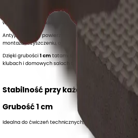
Profesjonalne
tatami puzzlowe EVA 1 cm w kolorze 
wykonaniu z wysokiej jakości pianki EVA mata zapewnia
Antypoślizgowa powierzchnia w delikatną kratkę gwaran
montażu i czyszczeniu, a w razie potrzeby można je doc
Dzięki grubości
1 cm
tatami świetnie sprawdzi się w tren
klubach i domowych salach treningowych.
Stabilność przy każdym ruchu
Grubość 1 cm
Idealna do ćwiczeń technicznych, rozgrzewek i treningów