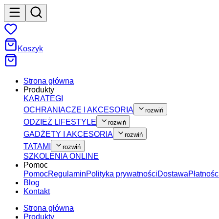
Koszyk
Strona główna
Produkty
KARATEGI
OCHRANIACZE I AKCESORIA
rozwiń
ODZIEŻ LIFESTYLE
rozwiń
GADŻETY I AKCESORIA
rozwiń
TATAMI
rozwiń
SZKOLENIA ONLINE
Pomoc
Pomoc
Regulamin
Polityka prywatności
Dostawa
Płatnośc
Blog
Kontakt
Strona główna
Produkty