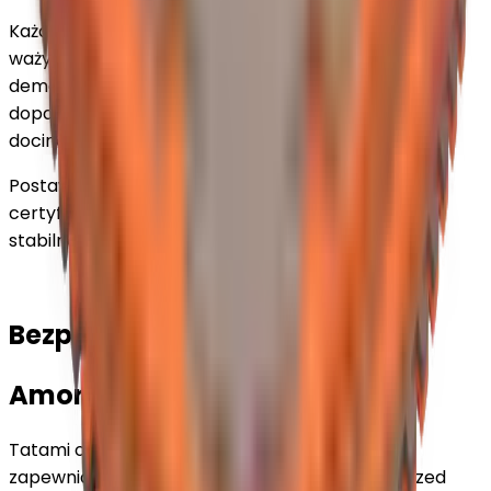
Każdy puzzel o wymiarach
100 × 100 cm + obrzeża
waży zaledwie ok. 2 kg, co sprawia, że montaż i
demontaż jest szybki, a mata łatwa do czyszczenia i
dopasowania do sali treningowej – można ją także
docinać, aby idealnie wypełnić przestrzeń.
Postaw na
trwałe i bezpieczne tatami
,
certyfikowane w UE, i trenuj bez obaw o komfort i
stabilność podłoża
Bezpieczeństwo i komfort
Amortyzacja 2 cm
Tatami o grubości 2 cm wykonane z pianki EVA
zapewnia optymalną amortyzację i ochronę przed