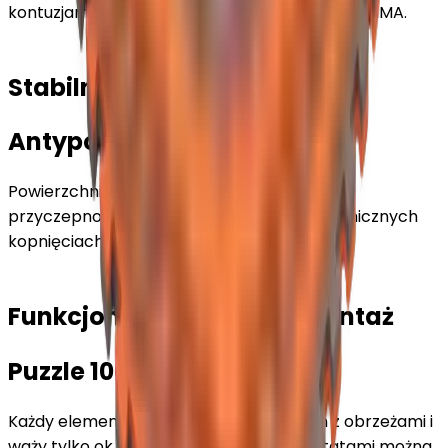
kontuzjami. Idealne do karate, judo, aikido czy MMA.
Stabilność podczas treningu
Antypoślizgowa struktura
Powierzchnia w drobną kratkę gwarantuje
przyczepność i bezpieczeństwo przy dynamicznych
kopnięciach, padach i pracy nóg.
Funkcjonalność i łatwy montaż
Puzzle 100 × 100 cm
Każdy element ma wymiary 100 × 100 cm z obrzeżami i
waży tylko ok. 2 kg. Montaż jest szybki, a tatami można