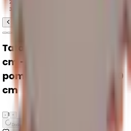
TATAMI
Tatami 2 cm
Tatami puzzlowe EVA 2
cm – szaro-
pomarańczowe, 100 × 100
cm
1
-
+
Dodaje do koszyka...