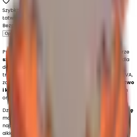
Szybka wysyłka
Łatwy zwrot
Bezpieczny zakup
Opis
Cechy
Recenzje
Metody dostawy
Profesjonalne
tatami puzzlowe EVA 2 cm
w kolorze
szaro-pomarańczowym
to idealne rozwiązanie dla
dojo, klubów sportowych i domowych stref
treningowych. Wykonane z wysokiej jakości pianki EVA,
zapewnia
doskonałą amortyzację, bezpieczeństwo
i komfort
przy dynamicznych ruchach, kopnięciach
oraz upadkach.
Dzięki
antypoślizgowej strukturze w drobną kratkę
mata gwarantuje stabilność nawet podczas
najbardziej wymagających treningów karate, judo,
aikido, MMA czy taekwondo.