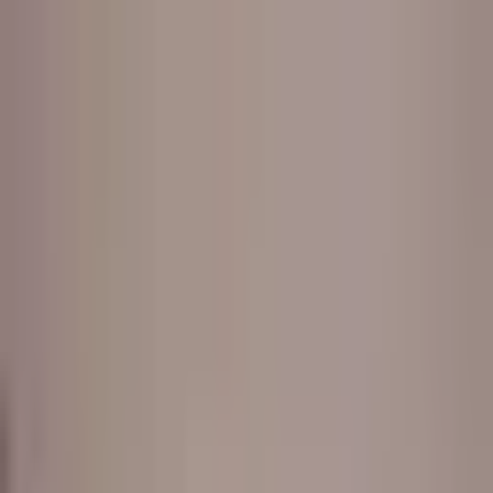
Koszyk
Strona główna
Produkty
KARATEGI
OCHRANIACZE I AKCESORIA
rozwiń
ODZIEŻ LIFESTYLE
rozwiń
GADŻETY I AKCESORIA
rozwiń
TATAMI
rozwiń
SZKOLENIA ONLINE
Pomoc
Pomoc
Regulamin
Polityka
prywatności
Dostawa
Płatności