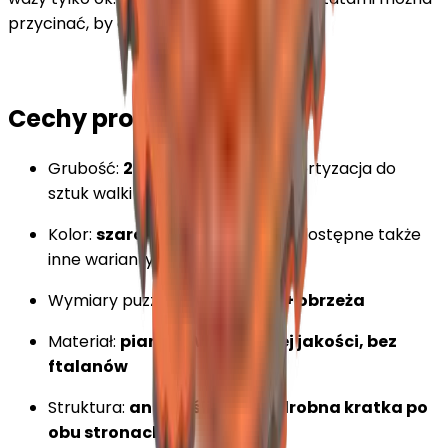
przycinać, by dopasować do każdej sali.
Cechy produktu:
Grubość:
2 cm
– optymalna amortyzacja do
sztuk walki
Kolor:
szaro-pomarańczowy
(dostępne także
inne warianty)
Wymiary puzzla:
100 × 100 cm + obrzeża
Materiał:
pianka EVA wysokiej jakości, bez
ftalanów
Struktura:
antypoślizgowa, drobna kratka po
obu stronach