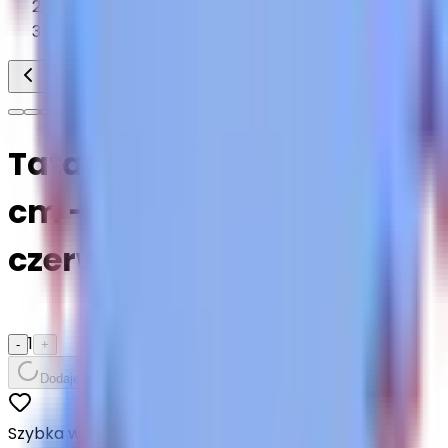
TATAMI
Tatami 2 cm
Tatami puzzlowe EVA 2
cm – niebiesko-
czerwone, 100 × 100 cm
1
-
+
Dodaje do koszyka...
Szybka wysyłka