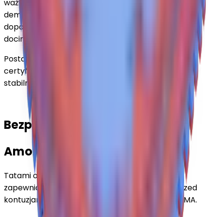
waży zaledwie ok. 2 kg, co sprawia, że montaż i
demontaż jest szybki, a mata łatwa do czyszczenia i
dopasowania do sali treningowej – można ją także
docinać, aby idealnie wypełnić przestrzeń.
Postaw na
trwałe i bezpieczne tatami
,
certyfikowane w UE, i trenuj bez obaw o komfort i
stabilność podłoża
Bezpieczeństwo i komfort
Amortyzacja 2 cm
Tatami o grubości 2 cm wykonane z pianki EVA
zapewnia optymalną amortyzację i ochronę przed
kontuzjami. Idealne do karate, judo, aikido czy MMA.