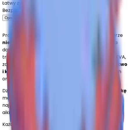
Łatwy zwrot
Bezpieczny zakup
Opis
Cechy
Recenzje
Metody dostawy
Profesjonalne
tatami puzzlowe EVA 2 cm
w kolorze
niebiesko-czerwonym
to idealne rozwiązanie dla
dojo, klubów sportowych i domowych stref
treningowych. Wykonane z wysokiej jakości pianki EVA,
zapewnia
doskonałą amortyzację, bezpieczeństwo
i komfort
przy dynamicznych ruchach, kopnięciach
oraz upadkach.
Dzięki
antypoślizgowej strukturze w drobną kratkę
mata gwarantuje stabilność nawet podczas
najbardziej wymagających treningów karate, judo,
aikido, MMA czy taekwondo.
Każdy puzzel o wymiarach
100 × 100 cm + obrzeża