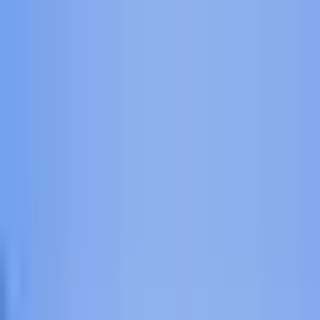
Koszyk
Strona główna
Produkty
KARATEGI
OCHRANIACZE I AKCESORIA
rozwiń
ODZIEŻ LIFESTYLE
rozwiń
GADŻETY I AKCESORIA
rozwiń
TATAMI
rozwiń
SZKOLENIA ONLINE
Pomoc
Pomoc
Regulamin
Polityka
prywatności
Dostawa
Płatności