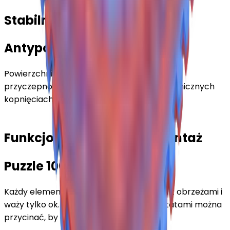
Stabilność podczas treningu
Antypoślizgowa struktura
Powierzchnia w drobną kratkę gwarantuje
przyczepność i bezpieczeństwo przy dynamicznych
kopnięciach, padach i pracy nóg.
Funkcjonalność i łatwy montaż
Puzzle 100 × 100 cm
Każdy element ma wymiary 100 × 100 cm z obrzeżami i
waży tylko ok. 2 kg. Montaż jest szybki, a tatami można
przycinać, by dopasować do każdej sali.