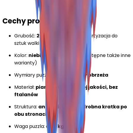
Cechy produktu:
Grubość:
2 cm
– optymalna amortyzacja do
sztuk walki
Kolor:
niebiesko-czerwony
(dostępne także inne
warianty)
Wymiary puzzla:
100 × 100 cm + obrzeża
Materiał:
pianka EVA wysokiej jakości, bez
ftalanów
Struktura:
antypoślizgowa, drobna kratka po
obu stronach
Waga puzzla: ok.
2 kg