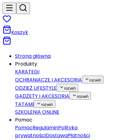
Koszyk
Strona główna
Produkty
KARATEGI
OCHRANIACZE I AKCESORIA
rozwiń
ODZIEŻ LIFESTYLE
rozwiń
GADŻETY I AKCESORIA
rozwiń
TATAMI
rozwiń
SZKOLENIA ONLINE
Pomoc
Pomoc
Regulamin
Polityka
prywatności
Dostawa
Płatności