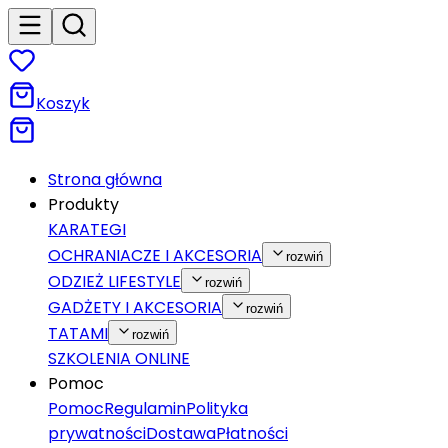
Koszyk
Strona główna
Produkty
KARATEGI
OCHRANIACZE I AKCESORIA
rozwiń
ODZIEŻ LIFESTYLE
rozwiń
GADŻETY I AKCESORIA
rozwiń
TATAMI
rozwiń
SZKOLENIA ONLINE
Pomoc
Pomoc
Regulamin
Polityka
prywatności
Dostawa
Płatności